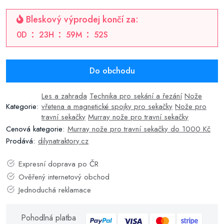
Bleskový výprodej končí za:
0
D
23
H
59
M
52
S
Do obchodu
Les a zahrada
Technika pro sekání a řezání
Nože
Kategorie:
vřetena a magnetické spojky pro sekačky
Nože pro
travní sekačky
Murray nože pro travní sekačky
Cenová kategorie:
Murray nože pro travní sekačky do 1000 Kč
Prodává:
dilynatraktory.cz
Expresní doprava po ČR
Ověřený internetový obchod
Jednoduchá reklamace
Pohodlná platba