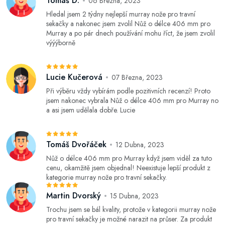
Tomáš D.
06 Března, 2023
Hledal jsem 2 týdny nejlepší murray nože pro travní
sekačky a nakonec jsem zvolil Nůž o délce 406 mm pro
Murray a po pár dnech používání mohu říct, že jsem zvolil
výýýborně
Lucie Kučerová
07 Března, 2023
Při výběru vždy vybírám podle pozitivních recenzí! Proto
jsem nakonec vybrala Nůž o délce 406 mm pro Murray no
a asi jsem udělala dobře. Lucie
Tomáš Dvořáček
12 Dubna, 2023
Nůž o délce 406 mm pro Murray když jsem viděl za tuto
cenu, okamžitě jsem objednal! Neexistuje lepší produkt z
kategorie murray nože pro travní sekačky.
Martin Dvorský
15 Dubna, 2023
Trochu jsem se bál kvality, protože v kategorii murray nože
pro travní sekačky je možné narazit na průser. Za produkt