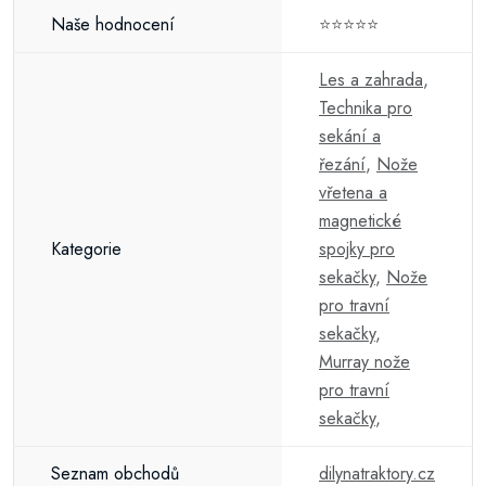
Naše hodnocení
⭐⭐⭐⭐⭐
Les a zahrada
,
Technika pro
sekání a
řezání
,
Nože
vřetena a
magnetické
Kategorie
spojky pro
sekačky
,
Nože
pro travní
sekačky
,
Murray nože
pro travní
sekačky
,
Seznam obchodů
dilynatraktory.cz