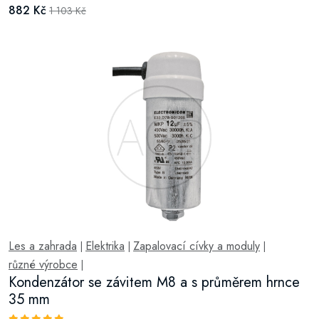
882 Kč
1 103 Kč
Les a zahrada
Elektrika
Zapalovací cívky a moduly
|
|
|
různé výrobce
|
Kondenzátor se závitem M8 a s průměrem hrnce
35 mm