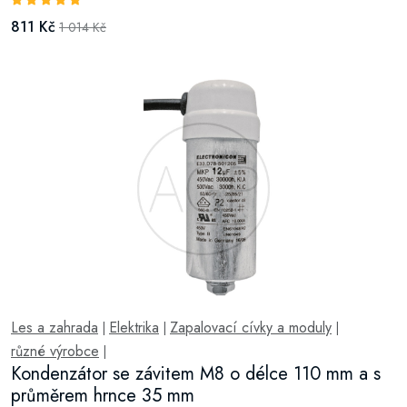
811 Kč
1 014 Kč
Les a zahrada
Elektrika
Zapalovací cívky a moduly
|
|
|
různé výrobce
|
Kondenzátor se závitem M8 o délce 110 mm a s
průměrem hrnce 35 mm