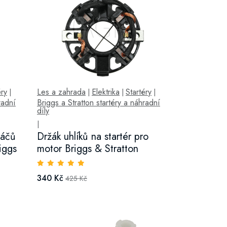
éry
Les a zahrada
Elektrika
Startéry
|
|
|
|
radní
Briggs a Stratton startéry a náhradní
díly
|
táčů
Držák uhlíků na startér pro
iggs
motor Briggs & Stratton
340 Kč
425 Kč