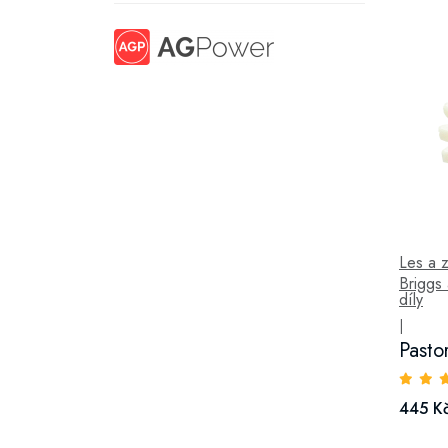
Les a 
Briggs 
díly
|
Pasto
445 K