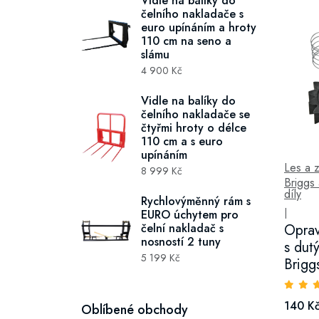
Vidle na balíky do
čelního nakladače s
euro upínáním a hroty
110 cm na seno a
slámu
4 900 Kč
Vidle na balíky do
čelního nakladače se
čtyřmi hroty o délce
110 cm a s euro
upínáním
Les a 
8 999 Kč
Briggs 
díly
Rychlovýměnný rám s
|
EURO úchytem pro
čelní nakladač s
Oprav
nosností 2 tuny
s dut
5 199 Kč
Brigg
140 K
Oblíbené obchody