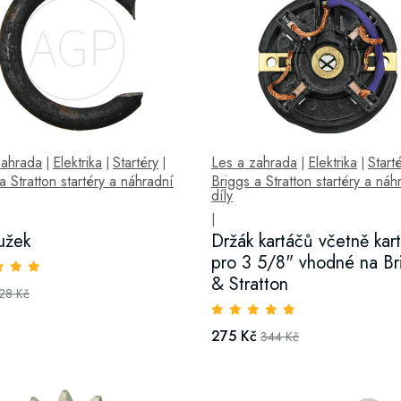
zahrada
Elektrika
Startéry
Les a zahrada
Elektrika
Start
|
|
|
|
|
a Stratton startéry a náhradní
Briggs a Stratton startéry a náh
díly
|
užek
Držák kartáčů včetně kar
pro 3 5/8" vhodné na Br
& Stratton
28 Kč
275 Kč
344 Kč