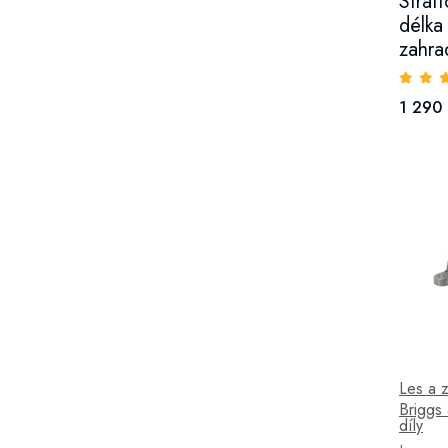
Strat
délka
zahra
1 290
Les a 
Briggs 
díly