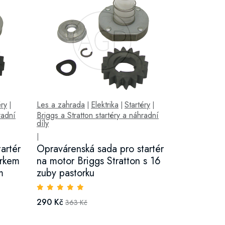
éry
Les a zahrada
Elektrika
Startéry
|
|
|
|
radní
Briggs a Stratton startéry a náhradní
díly
|
artér
Opravárenská sada pro startér
orkem
na motor Briggs Stratton s 16
m
zuby pastorku
290 Kč
363 Kč