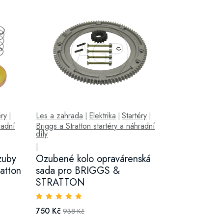
éry
Les a zahrada
Elektrika
Startéry
|
|
|
|
radní
Briggs a Stratton startéry a náhradní
díly
|
zuby
Ozubené kolo opravárenská
ratton
sada pro BRIGGS &
STRATTON
750 Kč
938 Kč