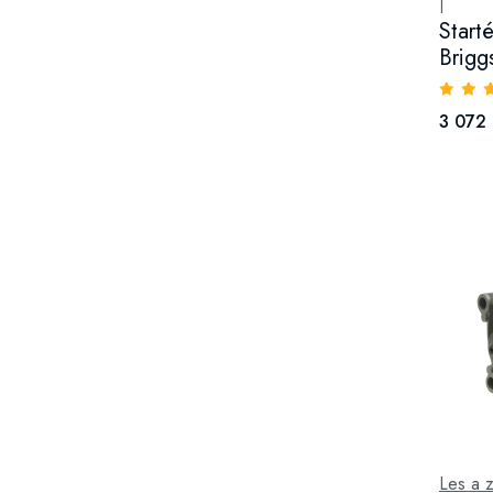
|
Start
Brigg
3 072
Les a 