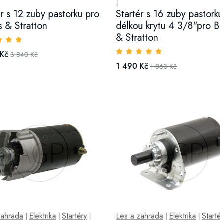
|
ér s 12 zuby pastorku pro
Startér s 16 zuby pastork
s & Stratton
délkou krytu 4 3/8"pro B
& Stratton
 Kč
3 840 Kč
1 490 Kč
1 863 Kč
zahrada
Elektrika
Startéry
Les a zahrada
Elektrika
Start
|
|
|
|
|