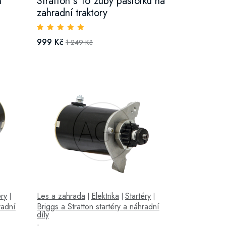
n
Stratton s 16 zuby pastorku na
zahradní traktory
999 Kč
1 249 Kč
éry
Les a zahrada
Elektrika
Startéry
|
|
|
|
radní
Briggs a Stratton startéry a náhradní
díly