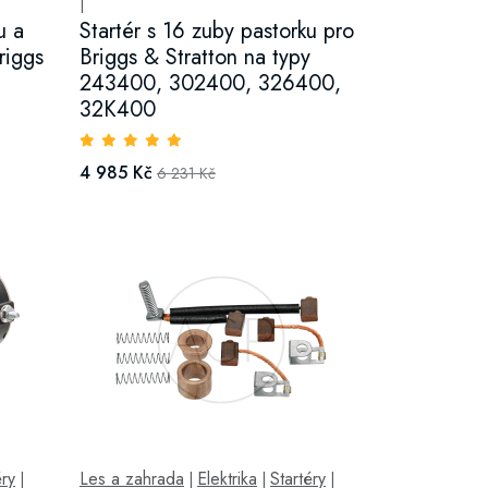
|
u a
Startér s 16 zuby pastorku pro
riggs
Briggs & Stratton na typy
243400, 302400, 326400,
32K400
4 985 Kč
6 231 Kč
éry
Les a zahrada
Elektrika
Startéry
|
|
|
|