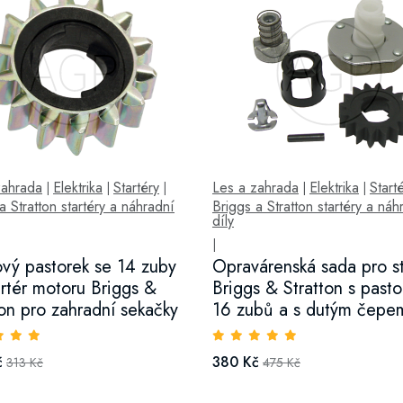
zahrada
Elektrika
Startéry
Les a zahrada
Elektrika
Start
|
|
|
|
|
a Stratton startéry a náhradní
Briggs a Stratton startéry a náh
díly
|
vý pastorek se 14 zuby
Opravárenská sada pro st
artér motoru Briggs &
Briggs & Stratton s past
ton pro zahradní sekačky
16 zubů a s dutým čepe
č
380 Kč
313 Kč
475 Kč