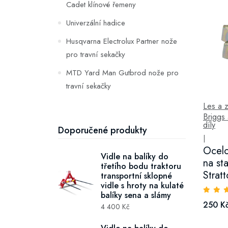
Cadet klínové řemeny
Univerzální hadice
Husqvarna Electrolux Partner nože
pro travní sekačky
MTD Yard Man Gutbrod nože pro
travní sekačky
Husqvarna AYP Rally Partner
Les a 
Briggs 
klínové řemeny
díly
Doporučené produkty
John Deere Sabre klínové řemeny
|
Ocelo
John Deere nože pro travní
Vidle na balíky do
na st
třetího bodu traktoru
sekačky
Strat
transportní sklopné
vidle s hroty na kulaté
Castel Garden nože pro travní
balíky sena a slámy
sekačky
250 K
4 400 Kč
Hygiena a desinfekce