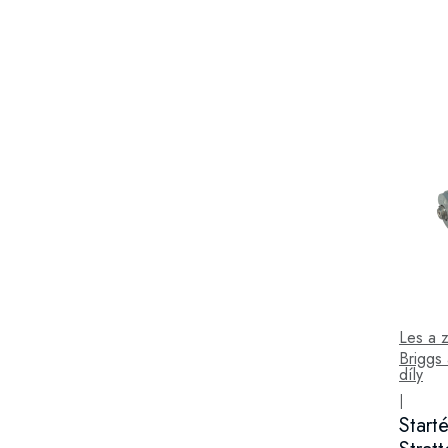
Les a 
Briggs 
díly
|
Start