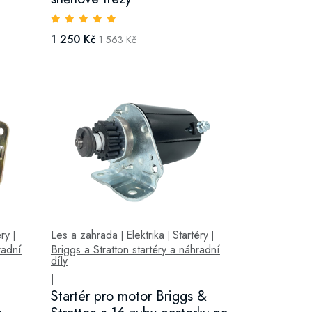
1 250 Kč
1 563 Kč
éry
Les a zahrada
Elektrika
Startéry
|
|
|
|
radní
Briggs a Stratton startéry a náhradní
díly
|
Startér pro motor Briggs &