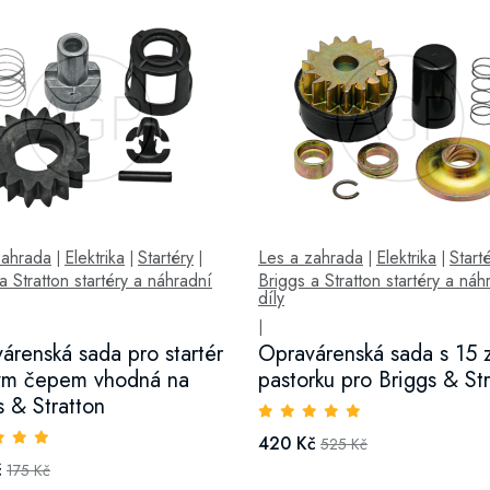
zahrada
Elektrika
Startéry
Les a zahrada
Elektrika
Start
|
|
|
|
|
a Stratton startéry a náhradní
Briggs a Stratton startéry a náh
díly
|
árenská sada pro startér
Opravárenská sada s 15 
ým čepem vhodná na
pastorku pro Briggs & St
s & Stratton
420 Kč
525 Kč
č
175 Kč