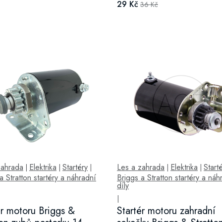
29 Kč
36 Kč
zahrada
Elektrika
Startéry
Les a zahrada
Elektrika
Start
|
|
|
|
|
a Stratton startéry a náhradní
Briggs a Stratton startéry a náh
díly
|
ér motoru Briggs &
Startér motoru zahradní