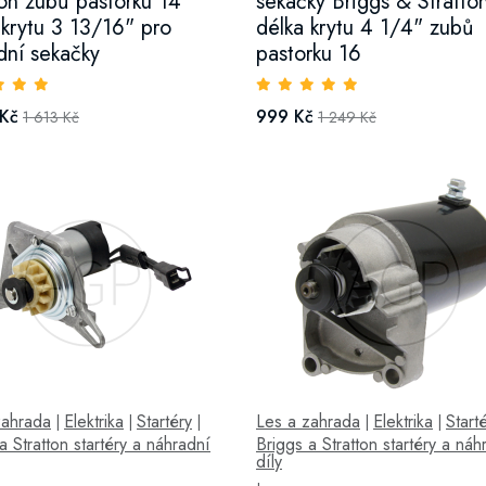
ton zubů pastorku 14
sekačky Briggs & Stratto
 krytu 3 13/16" pro
délka krytu 4 1/4" zubů
dní sekačky
pastorku 16
 Kč
999 Kč
1 613 Kč
1 249 Kč
zahrada
Elektrika
Startéry
Les a zahrada
Elektrika
Start
|
|
|
|
|
a Stratton startéry a náhradní
Briggs a Stratton startéry a náh
díly