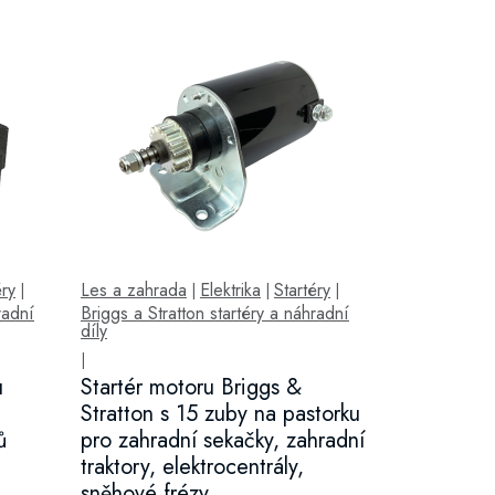
éry
Les a zahrada
Elektrika
Startéry
|
|
|
|
radní
Briggs a Stratton startéry a náhradní
díly
|
u
Startér motoru Briggs &
Stratton s 15 zuby na pastorku
ů
pro zahradní sekačky, zahradní
traktory, elektrocentrály,
sněhové frézy