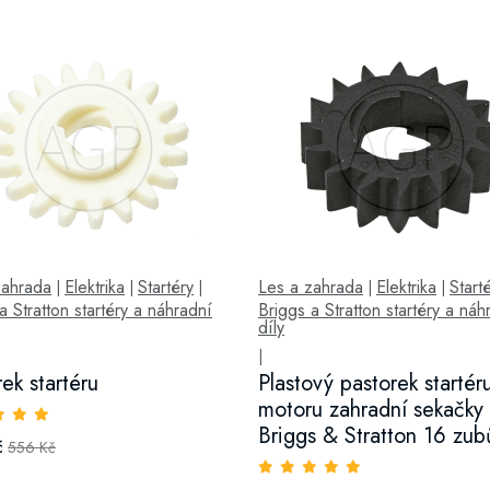
zahrada
Elektrika
Startéry
Les a zahrada
Elektrika
Start
|
|
|
|
|
a Stratton startéry a náhradní
Briggs a Stratton startéry a náh
díly
|
rek startéru
Plastový pastorek startér
motoru zahradní sekačky
Briggs & Stratton 16 zub
č
556 Kč