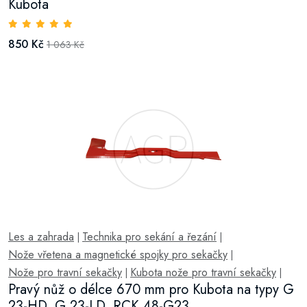
Kubota
850 Kč
1 063 Kč
Les a zahrada
Technika pro sekání a řezání
|
|
Nože vřetena a magnetické spojky pro sekačky
|
Nože pro travní sekačky
Kubota nože pro travní sekačky
|
|
Pravý nůž o délce 670 mm pro Kubota na typy G
23-HD, G 23-LD, RCK 48-G23