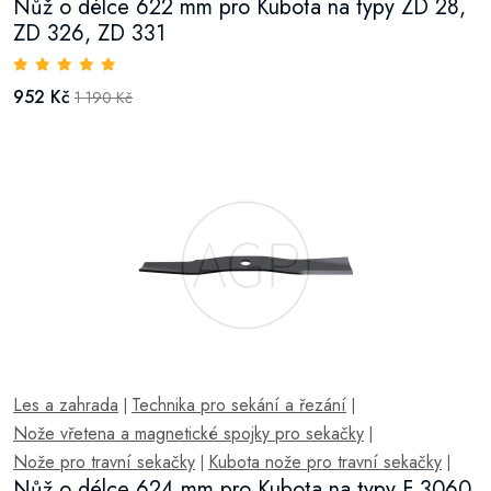
Nůž o délce 622 mm pro Kubota na typy ZD 28,
ZD 326, ZD 331
952 Kč
1 190 Kč
Les a zahrada
Technika pro sekání a řezání
|
|
Nože vřetena a magnetické spojky pro sekačky
|
Nože pro travní sekačky
Kubota nože pro travní sekačky
|
|
Nůž o délce 624 mm pro Kubota na typy F 3060,