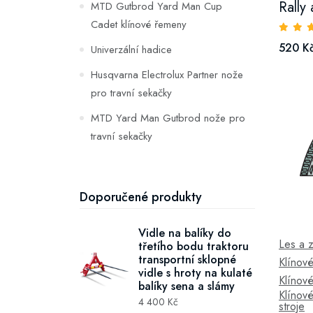
Rally 
MTD Gutbrod Yard Man Cup
Cadet klínové řemeny
520 K
Univerzální hadice
Husqvarna Electrolux Partner nože
pro travní sekačky
MTD Yard Man Gutbrod nože pro
travní sekačky
Husqvarna AYP Rally Partner
klínové řemeny
Doporučené produkty
John Deere Sabre klínové řemeny
John Deere nože pro travní
Vidle na balíky do
Les a 
třetího bodu traktoru
sekačky
transportní sklopné
Klínov
vidle s hroty na kulaté
Castel Garden nože pro travní
Klínov
balíky sena a slámy
sekačky
Klínov
4 400 Kč
stroje