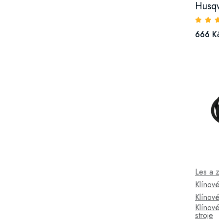
Husq
666 K
Les a 
Klínov
Klínov
Klínov
stroje