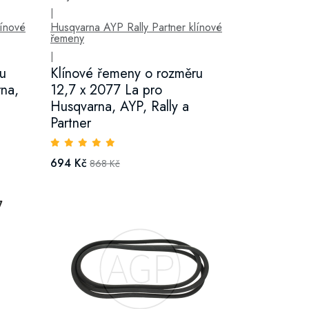
|
línové
Husqvarna AYP Rally Partner klínové
řemeny
|
u
Klínové řemeny o rozměru
na,
12,7 x 2077 La pro
Husqvarna, AYP, Rally a
Partner
694 Kč
868 Kč