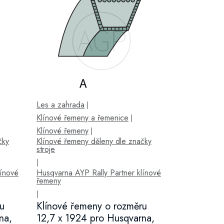
Les a zahrada
|
Klínové řemeny a řemenice
|
Klínové řemeny
|
čky
Klínové řemeny děleny dle značky
stroje
|
línové
Husqvarna AYP Rally Partner klínové
řemeny
|
u
Klínové řemeny o rozměru
na,
12,7 x 1924 pro Husqvarna,