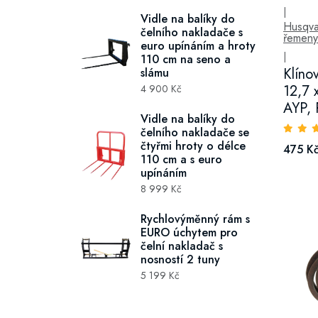
Hygiena a desinfekce
|
Vidle na balíky do
Husqva
čelního nakladače s
řemeny
euro upínáním a hroty
|
110 cm na seno a
Klíno
slámu
12,7 
4 900 Kč
AYP, 
Vidle na balíky do
čelního nakladače se
čtyřmi hroty o délce
475 K
110 cm a s euro
upínáním
8 999 Kč
Rychlovýměnný rám s
EURO úchytem pro
čelní nakladač s
nosností 2 tuny
5 199 Kč