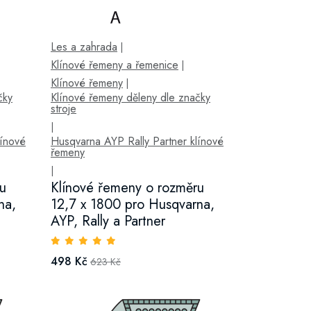
Les a zahrada
|
Klínové řemeny a řemenice
|
Klínové řemeny
|
čky
Klínové řemeny děleny dle značky
stroje
|
línové
Husqvarna AYP Rally Partner klínové
řemeny
|
u
Klínové řemeny o rozměru
na,
12,7 x 1800 pro Husqvarna,
AYP, Rally a Partner
498 Kč
623 Kč