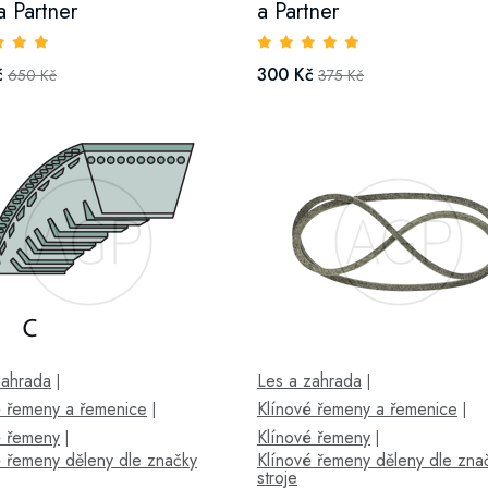
a Partner
a Partner
č
300 Kč
650 Kč
375 Kč
zahrada
Les a zahrada
|
|
é řemeny a řemenice
Klínové řemeny a řemenice
|
|
é řemeny
Klínové řemeny
|
|
é řemeny děleny dle značky
Klínové řemeny děleny dle zna
stroje