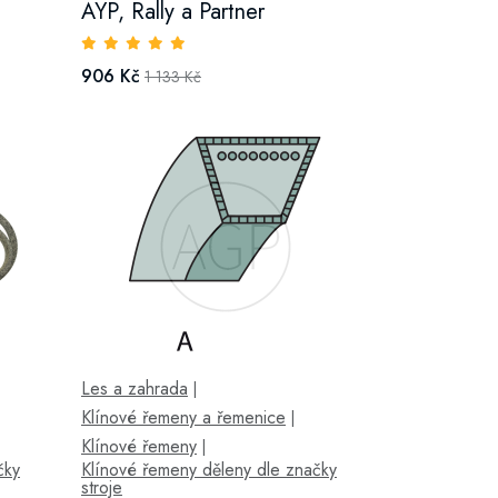
AYP, Rally a Partner
906 Kč
1 133 Kč
Les a zahrada
|
Klínové řemeny a řemenice
|
Klínové řemeny
|
čky
Klínové řemeny děleny dle značky
stroje