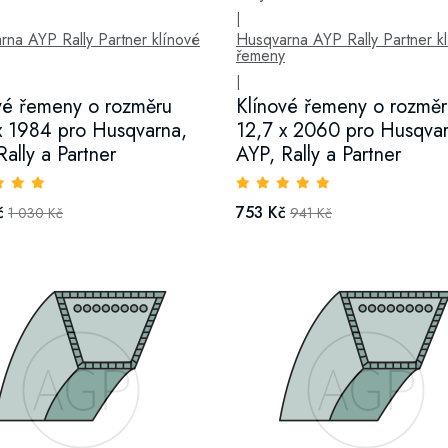
|
rna AYP Rally Partner klínové
Husqvarna AYP Rally Partner k
řemeny
|
vé řemeny o rozměru
Klínové řemeny o rozměr
x 1984 pro Husqvarna,
12,7 x 2060 pro Husqvar
Rally a Partner
AYP, Rally a Partner
č
753 Kč
1 030 Kč
941 Kč