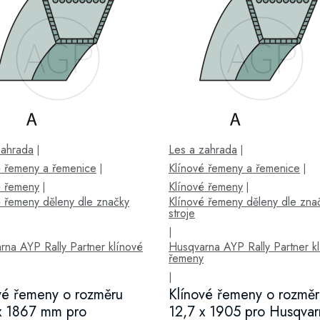
zahrada
Les a zahrada
|
|
é řemeny a řemenice
Klínové řemeny a řemenice
|
|
é řemeny
Klínové řemeny
|
|
é řemeny děleny dle značky
Klínové řemeny děleny dle zna
stroje
|
rna AYP Rally Partner klínové
Husqvarna AYP Rally Partner k
řemeny
|
vé řemeny o rozměru
Klínové řemeny o rozměr
x 1867 mm pro
12,7 x 1905 pro Husqvar