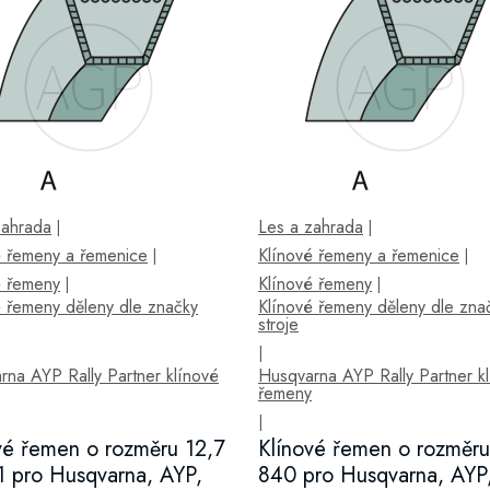
zahrada
Les a zahrada
|
|
é řemeny a řemenice
Klínové řemeny a řemenice
|
|
é řemeny
Klínové řemeny
|
|
é řemeny děleny dle značky
Klínové řemeny děleny dle zna
stroje
|
rna AYP Rally Partner klínové
Husqvarna AYP Rally Partner k
řemeny
|
vé řemen o rozměru 12,7
Klínové řemen o rozměru
1 pro Husqvarna, AYP,
840 pro Husqvarna, AYP,