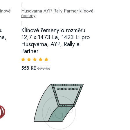
|
línové
Husqvarna AYP Rally Partner klínové
řemeny
|
u
Klínové řemeny o rozměru
na,
12,7 x 1473 La, 1423 Li pro
Husqvarna, AYP, Rally a
Partner
558 Kč
698 Kč