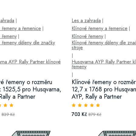
zahrada
Les a zahrada
|
|
é řemeny a řemenice
Klínové řemeny a řemenice
|
|
é řemeny
Klínové řemeny
|
|
é řemeny děleny dle značky
Klínové řemeny děleny dle zna
stroje
|
rna AYP Rally Partner klínové
Husqvarna AYP Rally Partner k
řemeny
|
vé řemeny o rozměru
Klínové řemeny o rozměr
x 1525,5 pro Husqvarna,
12,7 x 1768 pro Husqvar
Rally a Partner
AYP, Rally a Partner
č
703 Kč
839 Kč
879 Kč