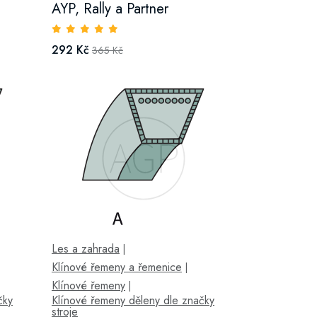
AYP, Rally a Partner
292 Kč
365 Kč
Les a zahrada
|
Klínové řemeny a řemenice
|
Klínové řemeny
|
čky
Klínové řemeny děleny dle značky
stroje