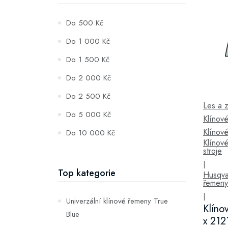
Do 500 Kč
Do 1 000 Kč
Do 1 500 Kč
Do 2 000 Kč
Do 2 500 Kč
Les a 
Do 5 000 Kč
Klínov
Klínov
Do 10 000 Kč
Klínov
stroje
|
Top kategorie
Husqva
řemeny
|
Univerzální klínové řemeny True
Klíno
Blue
x 212