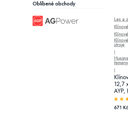
Oblíbené obchody
Les a 
Klínov
Klínov
Klínov
stroje
|
Husqva
řemeny
|
Klíno
12,7 
AYP, 
671 K