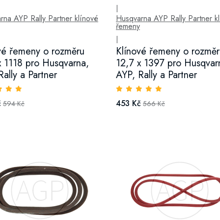
|
rna AYP Rally Partner klínové
Husqvarna AYP Rally Partner k
řemeny
|
vé řemeny o rozměru
Klínové řemeny o rozměr
x 1118 pro Husqvarna,
12,7 x 1397 pro Husqvar
Rally a Partner
AYP, Rally a Partner
č
453 Kč
594 Kč
566 Kč