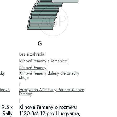
Les a zahrada
|
Klínové řemeny a řemenice
|
Klínové řemeny
|
čky
Klínové řemeny děleny dle značky
stroje
|
línové
Husqvarna AYP Rally Partner klínové
řemeny
|
 9,5 x
Klínové řemeny o rozměru
 Rally
1120-8M-12 pro Husqvarna,