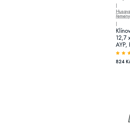
|
Husqva
řemeny
|
Klíno
12,7 
AYP, 
824 K