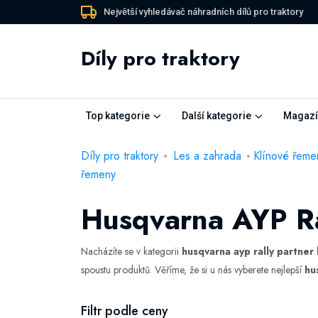
Největší vyhledávač náhradních dílů pro traktory
Díly pro traktory
Top kategorie
Další kategorie
Magazí
Díly pro traktory
Les a zahrada
Klínové řeme
řemeny
Husqvarna AYP Ra
Nacházíte se v kategorii
husqvarna ayp rally partner
spoustu produktů. Věříme, že si u nás vyberete nejlepší
hu
Filtr podle ceny