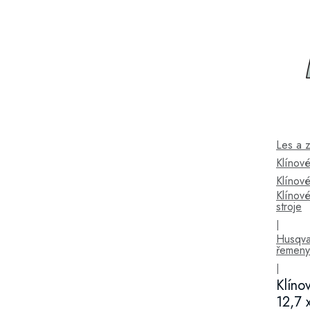
Les a 
Klínov
Klínov
Klínov
stroje
|
Husqva
řemeny
|
Klíno
12,7 