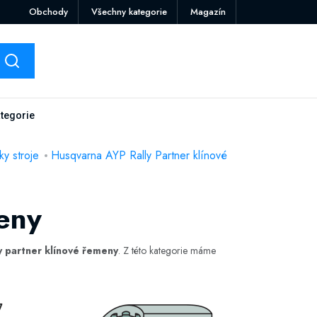
Obchody
Všechny kategorie
Magazín
tegorie
y stroje
Husqvarna AYP Rally Partner klínové
eny
y partner klínové řemeny
. Z této kategorie máme