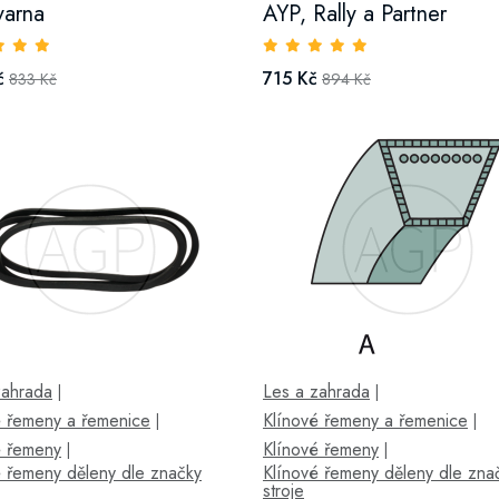
varna
AYP, Rally a Partner
č
715 Kč
833 Kč
894 Kč
zahrada
Les a zahrada
|
|
é řemeny a řemenice
Klínové řemeny a řemenice
|
|
é řemeny
Klínové řemeny
|
|
é řemeny děleny dle značky
Klínové řemeny děleny dle zna
stroje