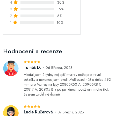
4
30%
3
15%
2
6%
1
10%
Hodnocení a recenze
Tomáš D.
06 Března, 2023
Hledal jsem 2 týdny nejlepší murray nože pro travní
sekačky a nakonec jsem zvolil Mulčovací nůž o délce 492
mm pro Murray na typy 20805X50 A, 20905X8 C,
20817 A, 20905 B a po pár dnech používání mohu říct,
že jsem zvolil výýýborně
Lucie Kučerová
07 Března, 2023