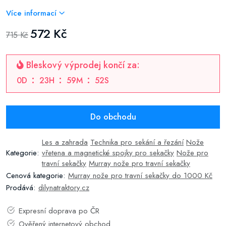
Více informací
572 Kč
715 Kč
Bleskový výprodej končí za:
0
D
23
H
59
M
51
S
Do obchodu
Les a zahrada
Technika pro sekání a řezání
Nože
Kategorie:
vřetena a magnetické spojky pro sekačky
Nože pro
travní sekačky
Murray nože pro travní sekačky
Cenová kategorie:
Murray nože pro travní sekačky do 1000 Kč
Prodává:
dilynatraktory.cz
Expresní doprava po ČR
Ověřený internetový obchod