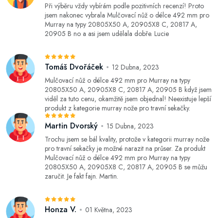
Při výběru vždy vybírám podle pozitivních recenzí! Proto
jsem nakonec vybrala Mulčovací nůž o délce 492 mm pro
Murray na typy 20805X50 A, 20905X8 C, 20817 A,
20905 B no a asi jsem udělala dobře. Lucie
Tomáš Dvořáček
12 Dubna, 2023
Mulčovací nůž o délce 492 mm pro Murray na typy
20805X50 A, 20905X8 C, 20817 A, 20905 B když jsem
viděl za tuto cenu, okamžitě jsem objednal! Neexistuje lepší
produkt z kategorie murray nože pro travní sekačky.
Martin Dvorský
15 Dubna, 2023
Trochu jsem se bál kvality, protože v kategorii murray nože
pro travní sekačky je možné narazit na průser. Za produkt
Mulčovací nůž o délce 492 mm pro Murray na typy
20805X50 A, 20905X8 C, 20817 A, 20905 B se můžu
zaručit. Je fakt fajn. Martin.
Honza V.
01 Května, 2023