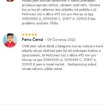
Musela jsem bohužel reklamovat. K mému překvapení
prodejce naprosto vstřícný, obratem vyšel vstříc. Výměna
kus za kus při reklamaci bez příplatku mě potěšila a již
Mulčovací nůž o délce 492 mm pro Murray na typy
20805X50 A, 20905X8 C, 20817 A, 20905 B bez
problému využívám. Eliška.
Petra Černá
09 Července, 2023
Chtěl jsem vybrat dárek z kategorie murray nože pro travní
sekačky ale po obdržení jsem byl tak překvapen kvalitou a
zpracováním, že Mulčovací nůž o délce 492 mm pro
Murray na typy 20805X50 A, 20905X8 C, 20817 A,
20905 B jsem si musel nechat… Nedoporučuji pokud
chcete někomu udělat radost.