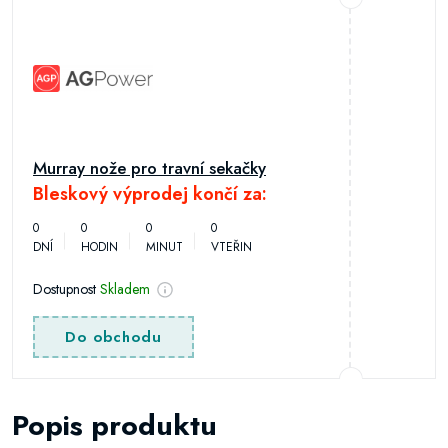
Murray nože pro travní sekačky
Bleskový výprodej končí za:
0
0
0
0
DNÍ
HODIN
MINUT
VTEŘIN
Dostupnost
Skladem
Do obchodu
Popis produktu