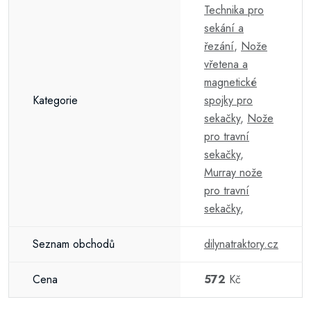
Technika pro
sekání a
řezání
,
Nože
vřetena a
magnetické
Kategorie
spojky pro
sekačky
,
Nože
pro travní
sekačky
,
Murray nože
pro travní
sekačky
,
Seznam obchodů
dilynatraktory.cz
Cena
572
Kč