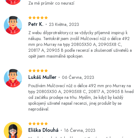
Za mě průměr co neurazí
Petr K.
23 Května, 2023
Z webu dilyprotraktory.cz se vždycky příjemně inspiruji k
nákupu. Tentokrát jsem zvolil Mulčovací nůž o délce 492
mm pro Murray na typy 20805X50 A, 20905X8 C,
20817 A, 20905 B podle recenzí a zkušeností uživatelů a
opět jsem maximálně spokojen.
Lukáš Muller
06 Června, 2023
Používám Mulčovací nůž o délce 492 mm pro Murray na
typy 20805X50 A, 20905X8 C, 20817 A, 20905 B hned
od začátku prodeje na trhu. Myslím, že když by každý
spokojený uživatel napsal recenzi, jinej produkt by se
neprodával.
Eliška Dlouhá
16 Června, 2023