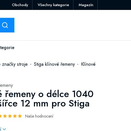
Obchody
Všechny kategorie
Magazín
tegorie
 značky stroje
Stiga klínové řemeny
Klínové
 řemeny
é řemeny o délce 1040
ířce 12 mm pro Stiga
Naše hodnocení
cí