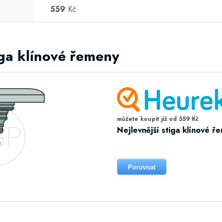
559
Kč
tiga klínové řemeny
můžete koupit již od 559 Kč
Nejlevnější stiga klínové ř
Porovnat