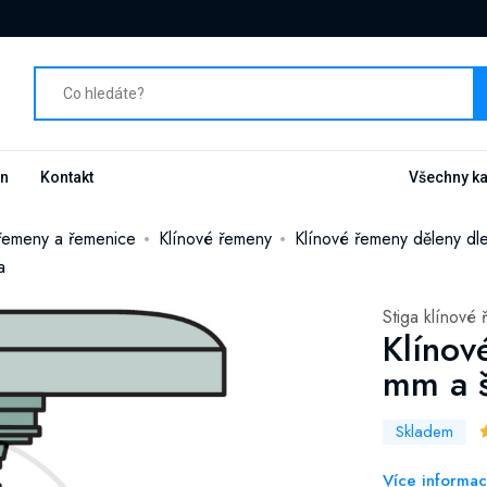
n
Kontakt
Všechny ka
řemeny a řemenice
Klínové řemeny
Klínové řemeny děleny dle
a
Stiga klínové
Klínov
mm a š
Skladem
Více informa