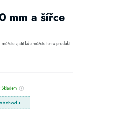
0 mm a šířce
ůžete zjistit kde můžete tento produkt
t
Skladem
obchodu