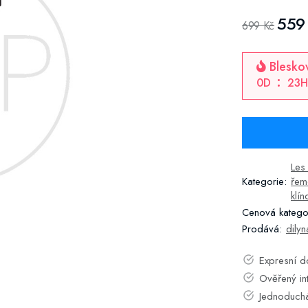
559
699 Kč
Bleskov
0
D
23
H
Les
Kategorie:
řem
klí
Cenová katego
Prodává:
dilyn
Expresní 
Ověřený in
Jednoduch