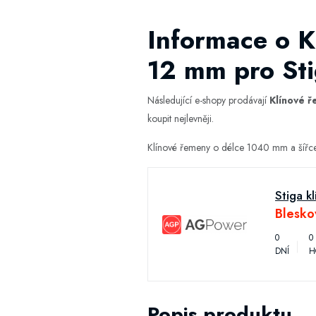
Informace o K
12 mm pro St
Následující e-shopy prodávají
Klínové ř
koupit nejlevněji.
Klínové řemeny o délce 1040 mm a šířce
Stiga k
Blesko
0
0
DNÍ
H
Popis produktu