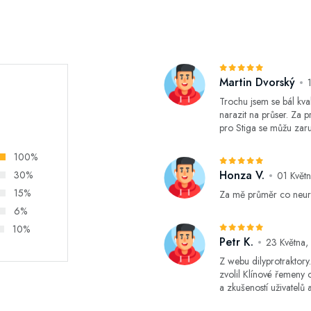
Martin Dvorský
Trochu jsem se bál kval
narazit na průser. Za
pro Stiga se můžu zaruči
100%
Honza V.
30%
01 Květ
15%
Za mě průměr co neur
6%
10%
Petr K.
23 Května
Z webu dilyprotraktory.
zvolil Klínové řemeny
a zkušeností uživatelů