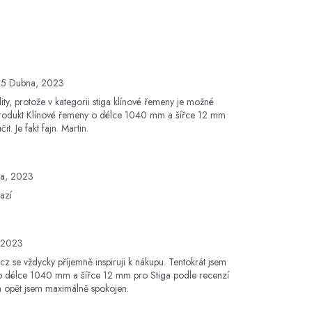
15 Dubna, 2023
ity, protože v kategorii stiga klínové řemeny je možné
 produkt Klínové řemeny o délce 1040 mm a šířce 12 mm
t. Je fakt fajn. Martin.
na, 2023
azí
, 2023
cz se vždycky příjemně inspiruji k nákupu. Tentokrát jsem
 o délce 1040 mm a šířce 12 mm pro Stiga podle recenzí
 a opět jsem maximálně spokojen.