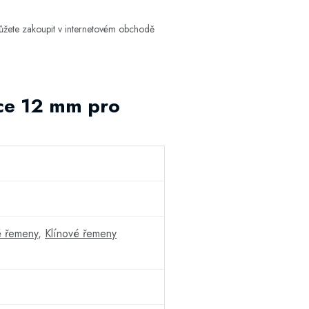
ůžete zakoupit v internetovém obchodě
řce 12 mm pro
é řemeny
,
Klínové řemeny