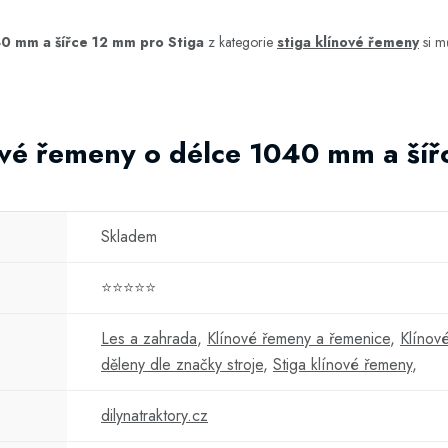
0 mm a šířce 12 mm pro Stiga
z kategorie
stiga klínové řemeny
si m
ové řemeny o délce 1040 mm a ší
Skladem
⭐⭐⭐⭐⭐
Les a zahrada
,
Klínové řemeny a řemenice
,
Klínov
děleny dle značky stroje
,
Stiga klínové řemeny
,
dilynatraktory.cz