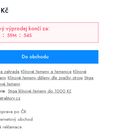
 Kč
ý výprodej končí za:
59
M
53
S
Do obchodu
 a zahrada
Klínové řemeny a řemenice
Klínové
eny
Klínové řemeny děleny dle značky stroje
Stiga
nové řemeny
rie:
Stiga klínové řemeny do 1000 Kč
atraktory.cz
doprava po ČR
ternetový obchod
á reklamace