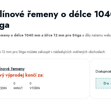
línové řemeny o délce 104
iga
emeny o délce 1040 mm a šířce 12 mm pro Stiga
a díky našemu webu m
 12 mm pro Stiga můžete zakoupit v následujících ověřených obchodech:
línové řemeny
Dostupnos
vý výprodej končí za:
Do 
0
0
ODIN
MINUT
VTEŘIN