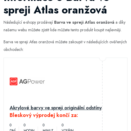
spreji Atlas oranžová
Následující e-shopy prodávají
Barva ve spreji Atlas oranžová
a díky
našemu webu můžete zjistit kde můžete tento produkt koupit nejlevněji.
Barva ve spreji Atlas oranžová můžete zakoupit v následujících ověřených
obchodech:
Akrylové barvy ve spreji originální odstíny
Bleskový výprodej končí za:
0
0
0
0
DNÍ
HODIN
MINUT
VTEŘIN