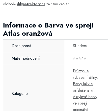
obchodě
dilynatraktory.cz
za cenu 245 Kč.
Informace o Barva ve spreji
Atlas oranžová
Dostupnost
Skladem
Naše hodnocení
⭐⭐⭐⭐⭐
Průmysl a
vybavení dílny
,
Barvy laky a
příslušenství
,
Kategorie
Akrylové barvy
ve spreji
originální