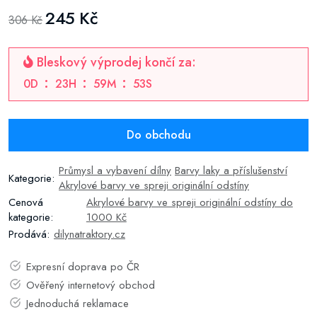
245 Kč
306 Kč
Bleskový výprodej končí za:
0
D
23
H
59
M
53
S
Do obchodu
Průmysl a vybavení dílny
Barvy laky a příslušenství
Kategorie:
Akrylové barvy ve spreji originální odstíny
Cenová
Akrylové barvy ve spreji originální odstíny do
kategorie:
1000 Kč
Prodává:
dilynatraktory.cz
Expresní doprava po ČR
Ověřený internetový obchod
Jednoduchá reklamace