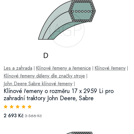
Les a zahrada
Klínové řemeny a řemenice
Klínové řemeny
|
|
|
Klínové řemeny děleny dle značky stroje
|
John Deere Sabre klínové řemeny
|
Klínové řemeny o rozměru 17 x 2959 Li pro
zahradní traktory John Deere, Sabre
2 693 Kč
3 366 Kč