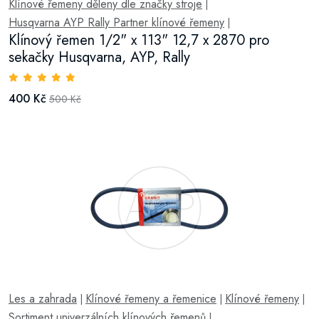
Klínové řemeny děleny dle značky stroje
|
Husqvarna AYP Rally Partner klínové řemeny
|
Klínový řemen 1/2" x 113" 12,7 x 2870 pro
sekačky Husqvarna, AYP, Rally
400 Kč
500 Kč
Les a zahrada
Klínové řemeny a řemenice
Klínové řemeny
|
|
|
Sortiment univerzálních klínových řemenů
|