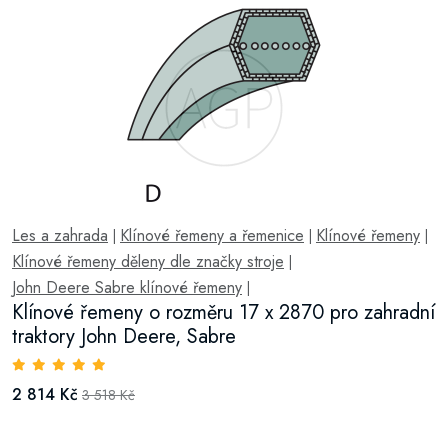
Les a zahrada
Klínové řemeny a řemenice
Klínové řemeny
|
|
|
Klínové řemeny děleny dle značky stroje
|
John Deere Sabre klínové řemeny
|
Klínové řemeny o rozměru 17 x 2870 pro zahradní
traktory John Deere, Sabre
2 814 Kč
3 518 Kč