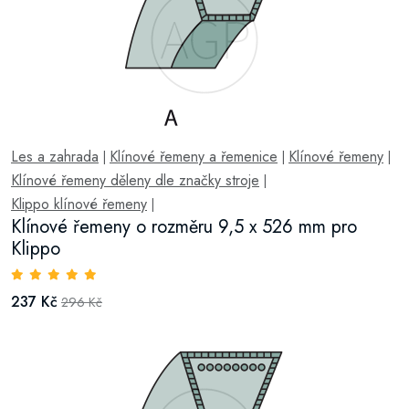
Les a zahrada
Klínové řemeny a řemenice
Klínové řemeny
|
|
|
Klínové řemeny děleny dle značky stroje
|
Klippo klínové řemeny
|
Klínové řemeny o rozměru 9,5 x 526 mm pro
Klippo
237 Kč
296 Kč