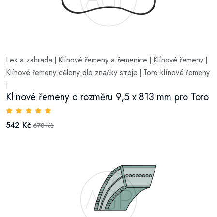
Les a zahrada
Klínové řemeny a řemenice
Klínové řemeny
|
|
|
Klínové řemeny děleny dle značky stroje
Toro klínové řemeny
|
|
Klínové řemeny o rozměru 9,5 x 813 mm pro Toro
542 Kč
678 Kč