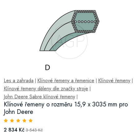
Les a zahrada
Klínové řemeny a řemenice
Klínové řemeny
|
|
|
Klínové řemeny děleny dle značky stroje
|
John Deere Sabre klínové řemeny
|
Klínové řemeny o rozměru 15,9 x 3035 mm pro
John Deere
2 834 Kč
3 543 Kč