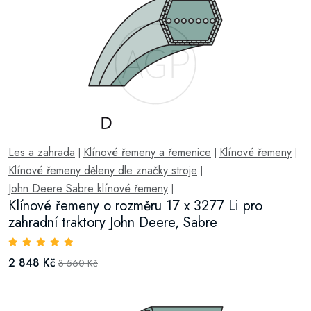
Les a zahrada
Klínové řemeny a řemenice
Klínové řemeny
|
|
|
Klínové řemeny děleny dle značky stroje
|
John Deere Sabre klínové řemeny
|
Klínové řemeny o rozměru 17 x 3277 Li pro
zahradní traktory John Deere, Sabre
2 848 Kč
3 560 Kč