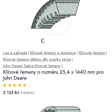
Les a zahrada
Klínové řemeny a řemenice
Klínové řemeny
|
|
|
Klínové řemeny děleny dle značky stroje
|
John Deere Sabre klínové řemeny
|
Klínové řemeny o rozměru 25,4 x 1440 mm pro
John Deere
2 123 Kč
2 654 Kč