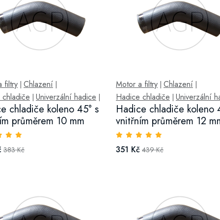
filtry
Chlazení
Motor a filtry
Chlazení
|
|
|
|
 chladiče
Univerzální hadice
Hadice chladiče
Univerzální h
|
|
|
e chladiče koleno 45° s
Hadice chladiče koleno 
ním průměrem 10 mm
vnitřním průměrem 12 m
č
351 Kč
383 Kč
439 Kč