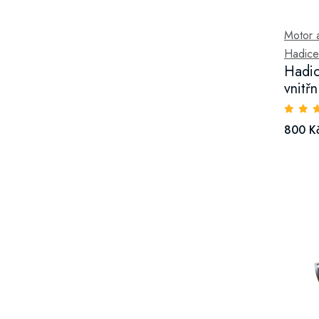
Motor a 
Hadice
Hadic
vnitř
800 K