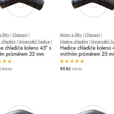
filtry
Chlazení
Motor a filtry
Chlazení
|
|
|
|
 chladiče
Univerzální hadice
Hadice chladiče
Univerzální h
|
|
|
e chladiče koleno 45° s
Hadice chladiče koleno 
ním průměrem 22 mm
vnitřním průměrem 25 
č
95 Kč
818 Kč
119 Kč