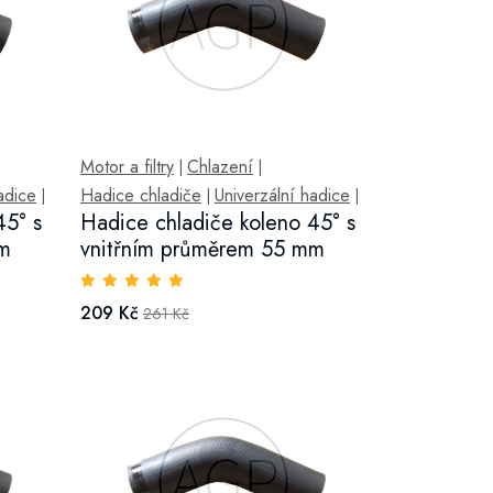
Motor a filtry
Chlazení
|
|
adice
Hadice chladiče
Univerzální hadice
|
|
|
45° s
Hadice chladiče koleno 45° s
mm
vnitřním průměrem 55 mm
209 Kč
261 Kč