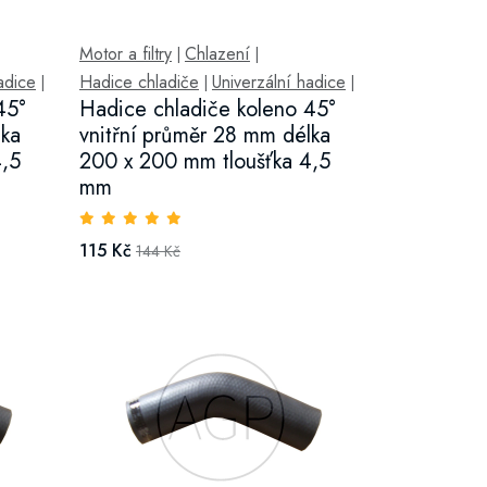
Motor a filtry
Chlazení
|
|
adice
Hadice chladiče
Univerzální hadice
|
|
|
45°
Hadice chladiče koleno 45°
lka
vnitřní průměr 28 mm délka
4,5
200 x 200 mm tloušťka 4,5
mm
115 Kč
144 Kč