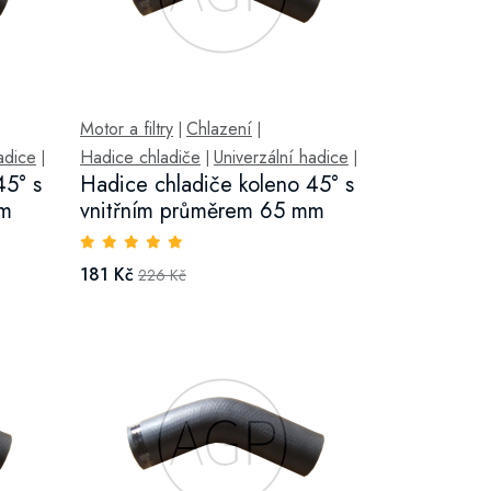
Motor a filtry
Chlazení
|
|
adice
Hadice chladiče
Univerzální hadice
|
|
|
45° s
Hadice chladiče koleno 45° s
mm
vnitřním průměrem 65 mm
181 Kč
226 Kč