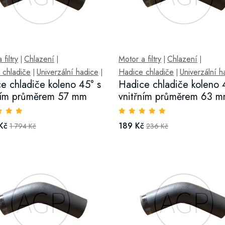
filtry
Chlazení
Motor a filtry
Chlazení
|
|
|
|
 chladiče
Univerzální hadice
Hadice chladiče
Univerzální h
|
|
|
e chladiče koleno 45° s
Hadice chladiče koleno 
ním průměrem 57 mm
vnitřním průměrem 63 
Kč
189 Kč
1 794 Kč
236 Kč