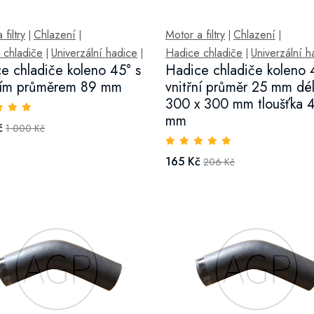
filtry
Chlazení
Motor a filtry
Chlazení
|
|
|
|
 chladiče
Univerzální hadice
Hadice chladiče
Univerzální h
|
|
|
e chladiče koleno 45° s
Hadice chladiče koleno 
ním průměrem 89 mm
vnitřní průměr 25 mm dé
300 x 300 mm tloušťka 
mm
č
1 000 Kč
165 Kč
206 Kč