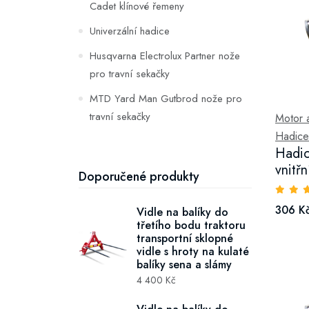
Cadet klínové řemeny
Univerzální hadice
Husqvarna Electrolux Partner nože
pro travní sekačky
MTD Yard Man Gutbrod nože pro
travní sekačky
Motor a 
Hadice
Husqvarna AYP Rally Partner
Hadic
klínové řemeny
vnitř
Doporučené produkty
John Deere Sabre klínové řemeny
John Deere nože pro travní
306 K
Vidle na balíky do
třetího bodu traktoru
sekačky
transportní sklopné
vidle s hroty na kulaté
Castel Garden nože pro travní
balíky sena a slámy
sekačky
4 400 Kč
Hygiena a desinfekce