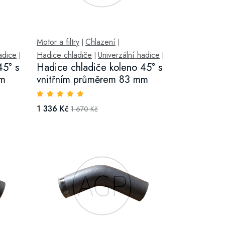
Motor a filtry
Chlazení
|
|
adice
Hadice chladiče
Univerzální hadice
|
|
|
45° s
Hadice chladiče koleno 45° s
mm
vnitřním průměrem 83 mm
1 336 Kč
1 670 Kč