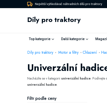
Největší vyhledávač náhradních dílů pro traktory
Díly pro traktory
Top kategorie
Další kategorie
Magazí
Díly pro traktory
Motor a filtry
Chlazení
Had
Univerzální hadic
Nacházíte se v kategorii
univerzální hadice
. Podívejte 
univerzální hadice
.
Filtr podle ceny