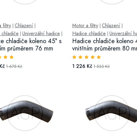
filtry
Chlazení
Motor a filtry
Chlazení
|
|
|
|
 chladiče
Univerzální hadice
Hadice chladiče
Univerzální h
|
|
|
e chladiče koleno 45° s
Hadice chladiče koleno 
ním průměrem 76 mm
vnitřním průměrem 80 
Kč
1 226 Kč
1 675 Kč
1 533 Kč