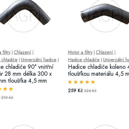
filtry
Chlazení
Motor a filtry
Chlazení
|
|
|
|
 chladiče
Univerzální hadice
Hadice chladiče
Univerzální h
|
|
|
e chladiče 90° vnitřní
Hadice chladiče koleno 
r 28 mm délka 300 x
tloušťkou materiálu 4,5 
m tloušťka 4,5 mm
259 Kč
324 Kč
219 Kč