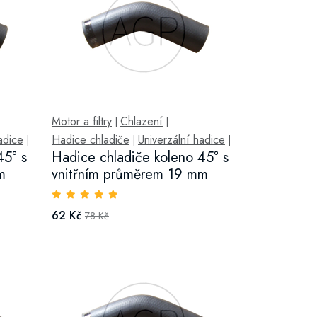
Motor a filtry
Chlazení
|
|
adice
Hadice chladiče
Univerzální hadice
|
|
|
45° s
Hadice chladiče koleno 45° s
m
vnitřním průměrem 19 mm
62 Kč
78 Kč