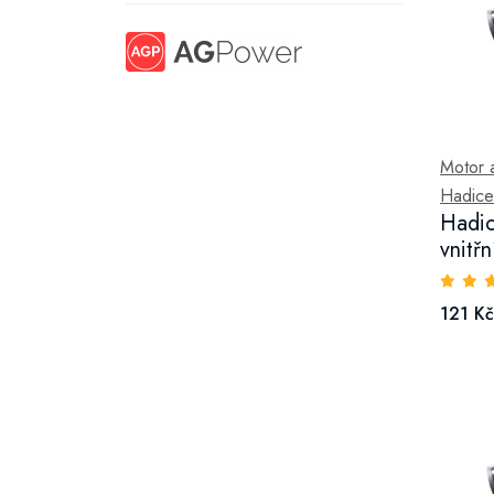
Motor a 
Hadice
Hadic
vnitř
121 Kč