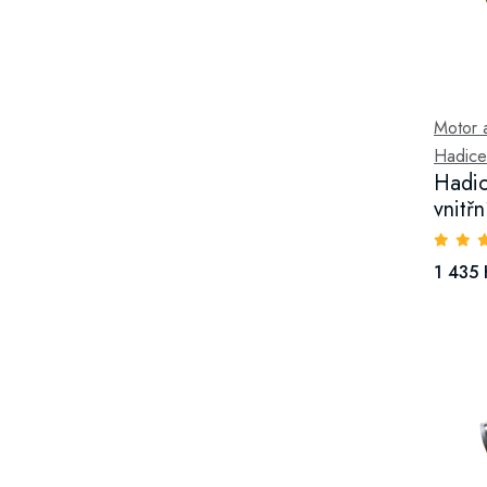
Motor a 
Hadice
Hadic
vnitř
1 435 