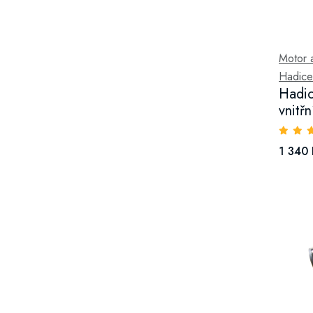
Motor a 
Hadice
Hadic
vnitř
1 340 