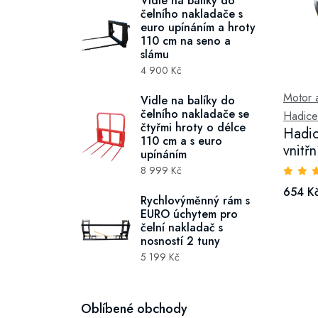
Vidle na balíky do
čelního nakladače s
euro upínáním a hroty
110 cm na seno a
slámu
4 900 Kč
Motor a 
Vidle na balíky do
čelního nakladače se
Hadice
čtyřmi hroty o délce
Hadic
110 cm a s euro
vnitř
upínáním
8 999 Kč
654 K
Rychlovýměnný rám s
EURO úchytem pro
čelní nakladač s
nosností 2 tuny
5 199 Kč
Oblíbené obchody