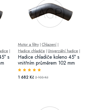
Motor a filtry
Chlazení
|
|
adice
Hadice chladiče
Univerzální hadice
|
|
|
45° s
Hadice chladiče koleno 45° s
mm
vnitřním průměrem 102 mm
1 682 Kč
2 103 Kč