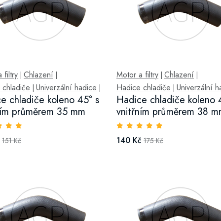
filtry
Chlazení
Motor a filtry
Chlazení
|
|
|
|
 chladiče
Univerzální hadice
Hadice chladiče
Univerzální h
|
|
|
e chladiče koleno 45° s
Hadice chladiče koleno 
ním průměrem 35 mm
vnitřním průměrem 38 
140 Kč
151 Kč
175 Kč