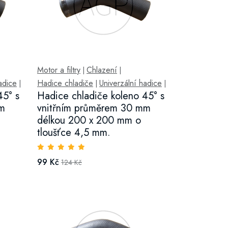
Motor a filtry
Chlazení
|
|
adice
Hadice chladiče
Univerzální hadice
|
|
|
45° s
Hadice chladiče koleno 45° s
mm
vnitřním průměrem 30 mm
délkou 200 x 200 mm o
tloušťce 4,5 mm.
99 Kč
124 Kč